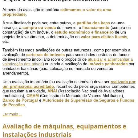
Através da avaliação imobiliária
estimamos o valor de uma
propriedade
.
A sua finalidade pode ser, entre outros, a
partilha dos bens
de uma
herança, a
compra ou venda
de imóveis, o
financiamento
(compra ou
construção) de um imóvel, o
estudo económico e financeiro
de um
projeto de investimento, a determinação do
valor para efeitos fiscais
,
etc.
Também fazemos avaliações de outras naturezas, como por exemplo a
avaliação de
carteiras de imóveis
para sociedades gestoras de fundos
de investimento imobiliário (com o propósito de
atualizar e acompanhar a
valorização dos ativos
) ou ainda a avaliação de
imóveis penhorados
por
entidades bancárias (para colocação no mercado de venda ou
arrendamento).
Uma avaliação imobiliária (ou avaliação de imóvel) deve ser
realizada por
um profissional acreditado
, reconhecido pelos organismos competentes
que regulam a atividade,
ANAI
(Associação Nacional de Avaliadores
Imobiliários),
CMVM
(Comissão do Mercado de Valores Mobiliários),
Banco de Portugal
e
Autoridade de Supervisão de Seguros e Fundos
de Pensões
.
Ler mais ...
Avaliação de máquinas, equipamentos e
instalações industriais