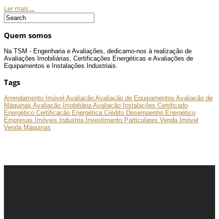
Ler mais ...
Quem somos
Na TSM - Engenharia e Avaliações, dedicamo-nos à realização de
Avaliações Imobiliárias, Certificações Energéticas e Avaliações de
Equipamentos e Instalações Industriais.
Tags
Arrendamento Imóvel
Avaliação
Avaliação de Equipamentos
Avaliação de
Máquinas
Avaliação Imobiliária
Avaliação Instalações
Certificado
Energético
Certificação Energética
Crédito
Desempenho Energético
Empresas
Imóveis
Industria
Investimento
Particulares
Venda Imóvel
Venda Máquinas